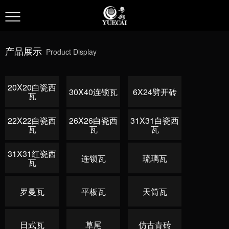
产品展示
Product Display
20X20白瓷西
30X40连锁瓦
6X24劈开砖
瓦
22X22白瓷西
26X26白瓷西
31X31白瓷西
瓦
瓦
瓦
31X31红瓷西
连锁瓦
琉璃瓦
瓦
罗曼瓦
平板瓦
天筒瓦
日式瓦
草尾
仿古青砖