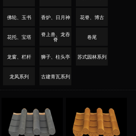
佛轮、玉书
香炉、日月神
花脊、博古
脊上兽、龙吞
花托、宝塔
卷尾
脊
龙窗、栏杆
狮子、柱头亭
苏式园林系列
龙凤系列
古建青瓦系列