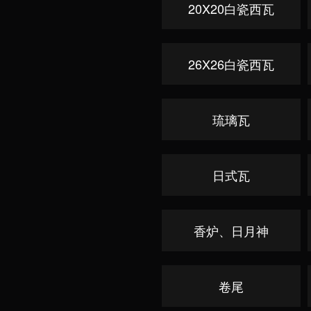
20X20白瓷西瓦
26X26白瓷西瓦
琉璃瓦
日式瓦
香炉、日月神
卷尾