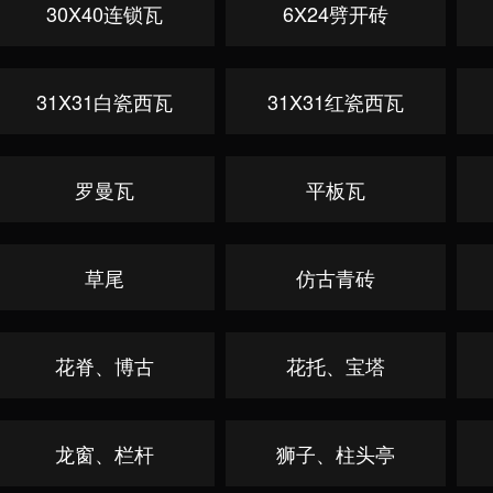
30X40连锁瓦
6X24劈开砖
31X31白瓷西瓦
31X31红瓷西瓦
罗曼瓦
平板瓦
草尾
仿古青砖
花脊、博古
花托、宝塔
龙窗、栏杆
狮子、柱头亭