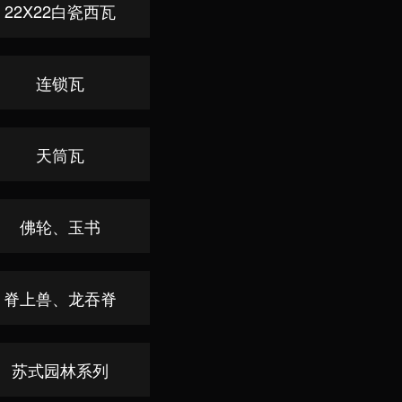
22X22白瓷西瓦
连锁瓦
天筒瓦
佛轮、玉书
脊上兽、龙吞脊
苏式园林系列