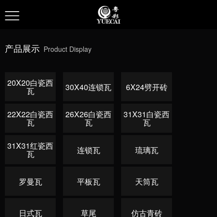
产品展示
Product Display
20X20白瓷西
30X40连锁瓦
6X24劈开砖
瓦
22X22白瓷西
26X26白瓷西
31X31白瓷西
瓦
瓦
瓦
31X31红瓷西
连锁瓦
琉璃瓦
瓦
罗曼瓦
平板瓦
天筒瓦
日式瓦
草尾
仿古青砖