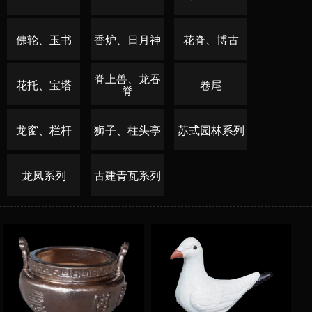
佛轮、玉书
香炉、日月神
花脊、博古
脊上兽、龙吞
花托、宝塔
卷尾
脊
龙窗、栏杆
狮子、柱头亭
苏式园林系列
龙凤系列
古建青瓦系列